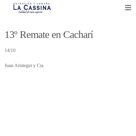
CABAÑA LA CASSINA
13º Remate en Cacharí
GANADERÍA Y AGRICULTURA
14/10
VENTA DE REPRODUCTORES
Juan Aristegui y Cia
EVENTOS
NOTICIAS
CONTACTO