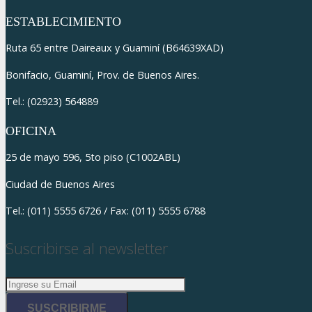
ESTABLECIMIENTO
iş
Ruta 65 entre Daireaux y Guaminí (B64639XAD)
Bonifacio, Guaminí, Prov. de Buenos Aires.
Tel.: (02923) 564889
OFICINA
t
25 de mayo 596, 5to piso (C1002ABL)
Ciudad de Buenos Aires
 Eve Nakliyat
Tel.: (011) 5555 6726 / Fax: (011) 5555 6788
Suscribirse al newsletter