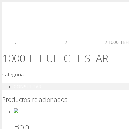
Menú
Inicio
/
Productos La Cassina
/
Aberdeen Angus
/ 1000 TE
1000 TEHUELCHE STAR
Categoría:
Aberdeen Angus
CONSULTAR
Productos relacionados
Bob