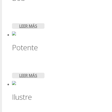
Peso: 38 Kg
Fecha de nac.: 12/08/2016
Aberdeen Angus
LEER MÁS
Potente
Peso: 37 KG
Fecha de nac.: 04/05/2015
Aberdeen Angus
LEER MÁS
Ilustre
Peso: 28 KG
Fecha de nac.: 03/08/2015