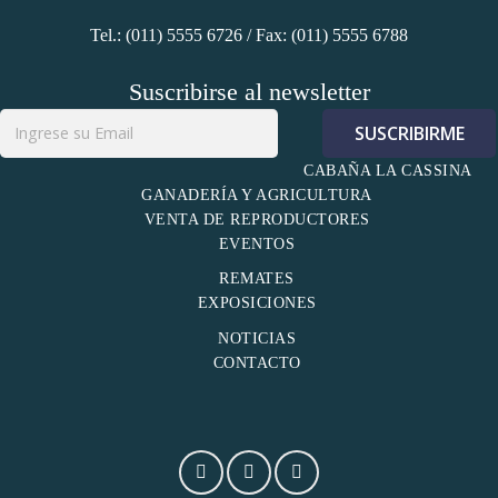
cklink
Tel.: (011) 5555 6726 / Fax: (011) 5555 6788
klink Panel
Suscribirse al newsletter
cklink
CABAÑA LA CASSINA
sal oku
GANADERÍA Y AGRICULTURA
VENTA DE REPRODUCTORES
EVENTOS
klink Panel
REMATES
klink Panel
EXPOSICIONES
NOTICIAS
klink panel
CONTACTO
sal Oku
cklink