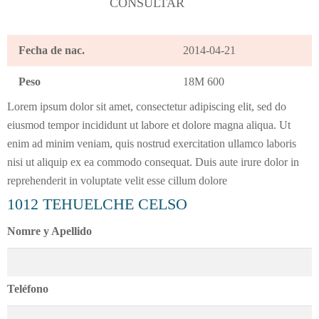
CONSULTAR
klink panel
klink panel
Fecha de nac.
2014-04-21
Peso
18M 600
klink panel
Lorem ipsum dolor sit amet, consectetur adipiscing elit, sed do
klink panel
eiusmod tempor incididunt ut labore et dolore magna aliqua. Ut
enim ad minim veniam, quis nostrud exercitation ullamco laboris
klink satın al
nisi ut aliquip ex ea commodo consequat. Duis aute irure dolor in
reprehenderit in voluptate velit esse cillum dolore
klink panel
klink panel
Nomre y Apellido
klink panel
Teléfono
klink panel