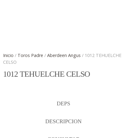
klink panel
klink panel
klink panel
klink panel
Inicio
/
Toros Padre
/
Aberdeen Angus
/ 1012 TEHUELCHE
CELSO
klink panel
1012 TEHUELCHE CELSO
klink panel
klink panel
DEPS
klink panel
DESCRIPCION
klink panel