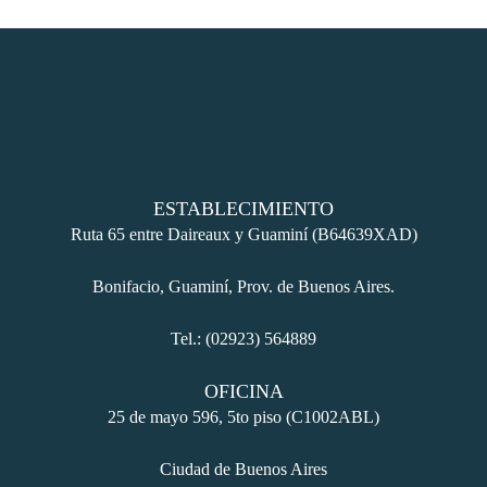
klink panel
klink panel
klink panel
klink panel
ESTABLECIMIENTO
Ruta 65 entre Daireaux y Guaminí (B64639XAD)
klink panel
Bonifacio, Guaminí, Prov. de Buenos Aires.
klink panel
Tel.: (02923) 564889
uminati
OFICINA
cklink
25 de mayo 596, 5to piso (C1002ABL)
klink Panel
Ciudad de Buenos Aires