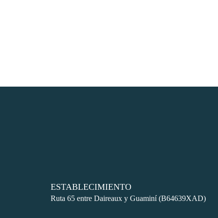
k
 Panel
ku
 Panel
 Panel
 panel
ku
k
ESTABLECIMIENTO
Ruta 65 entre Daireaux y Guaminí (B64639XAD)
 panel