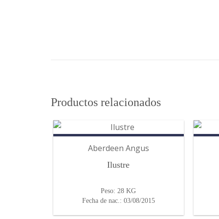
 panel
 panel
 panel
 panel
Productos relacionados
 panel
Aberdeen Angus
i
Ilustre
k
Peso: 28 KG
 Panel
Fecha de nac.: 03/08/2015