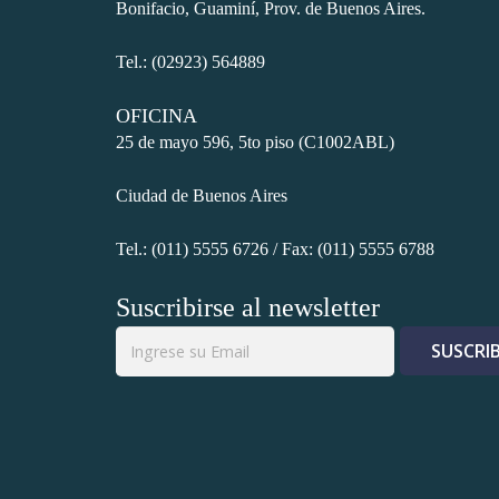
Bonifacio, Guaminí, Prov. de Buenos Aires.
 panel
Tel.: (02923) 564889
 panel
OFICINA
25 de mayo 596, 5to piso (C1002ABL)
k
Ciudad de Buenos Aires
k
Tel.: (011) 5555 6726 / Fax: (011) 5555 6788
k
Suscribirse al newsletter
 panel
 panel
k
k