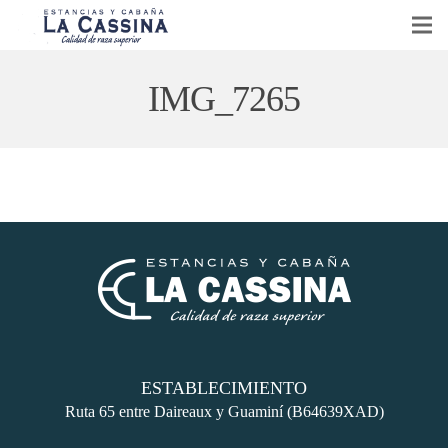
CABAÑA LA CASSINA
IMG_7265
GANADERÍA Y AGRICULTURA
VENTA DE REPRODUCTORES
EVENTOS
NOTICIAS
CONTACTO
ESTABLECIMIENTO
Ruta 65 entre Daireaux y Guaminí (B64639XAD)