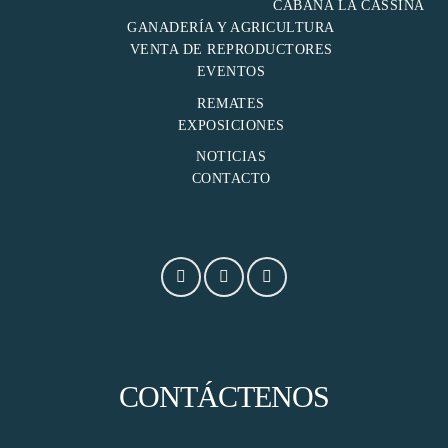
CABAÑA LA CASSINA
l
GANADERÍA Y AGRICULTURA
VENTA DE REPRODUCTORES
l
EVENTOS
REMATES
 al
EXPOSICIONES
NOTICIAS
l
CONTACTO
l
l
l
l
CONTÁCTENOS
l