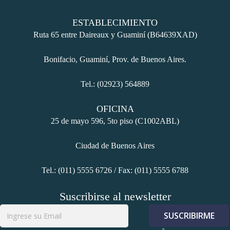
l
ESTABLECIMIENTO
l
Ruta 65 entre Daireaux y Guaminí (B64639XAD)
l
Bonifacio, Guaminí, Prov. de Buenos Aires.
Tel.: (02923) 564889
l
OFICINA
l
25 de mayo 596, 5to piso (C1002ABL)
l
Ciudad de Buenos Aires
l
Tel.: (011) 5555 6726 / Fax: (011) 5555 6788
l
Suscribirse al newsletter
l