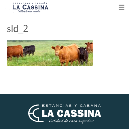
CABAÑA LA CASSINA
sld_2
GANADERÍA Y AGRICULTURA
VENTA DE REPRODUCTORES
EVENTOS
NOTICIAS
CONTACTO