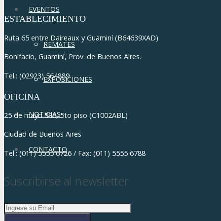
EVENTOS
ESTABLECIMIENTO
Ruta 65 entre Daireaux y Guaminí (B64639XAD)
REMATES
Bonifacio, Guaminí, Prov. de Buenos Aires.
Tel.: (02923) 564889
EXPOSICIONES
OFICINA
NOTICIAS
25 de mayo 596, 5to piso (C1002ABL)
Ciudad de Buenos Aires
CONTACTO
Tel.: (011) 5555 6726 / Fax: (011) 5555 6788
Suscribirse al newsletter