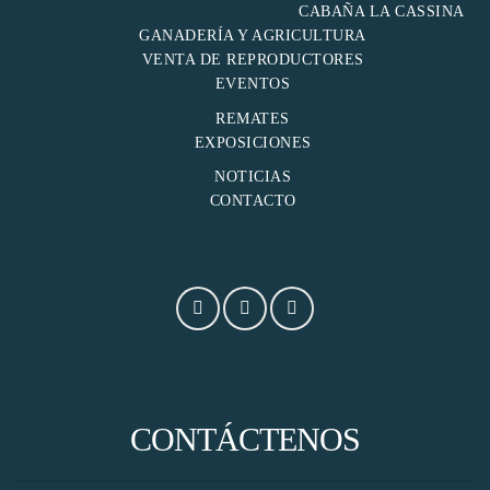
CABAÑA LA CASSINA
satın al
GANADERÍA Y AGRICULTURA
VENTA DE REPRODUCTORES
 panel
EVENTOS
REMATES
 panel
EXPOSICIONES
NOTICIAS
 panel
CONTACTO
 panel
 panel
 panel
 panel
CONTÁCTENOS
 panel