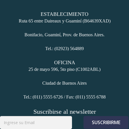
ESTABLECIMIENTO
Ruta 65 entre Daireaux y Guaminí (B64639XAD)
Bonifacio, Guaminí, Prov. de Buenos Aires.
Tel.: (02923) 564889
 panel
OFICINA
 panel
25 de mayo 596, 5to piso (C1002ABL)
Ciudad de Buenos Aires
Tel.: (011) 5555 6726 / Fax: (011) 5555 6788
link
Suscribirse al newsletter