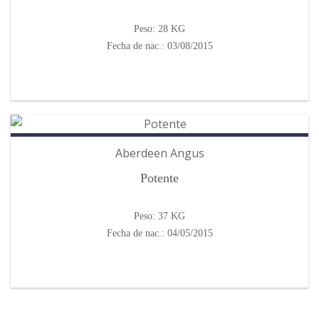
 panel
Peso: 28 KG
Fecha de nac.: 03/08/2015
 panel
 panel
 panel
Aberdeen Angus
 panel
Potente
 panel
Peso: 37 KG
 panel
Fecha de nac.: 04/05/2015
 panel
 panel