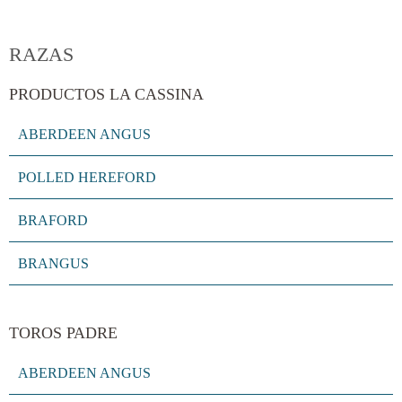
 panel
RAZAS
 panel
PRODUCTOS LA CASSINA
 panel
ABERDEEN ANGUS
 panel
POLLED HEREFORD
i
BRAFORD
BRANGUS
 Panel
TOROS PADRE
ABERDEEN ANGUS
 Panel