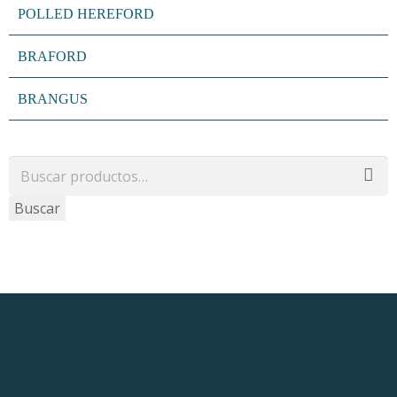
POLLED HEREFORD
u
BRAFORD
 Panel
BRANGUS
 Panel
 panel
ku
Buscar
 panel
 panel
 panel