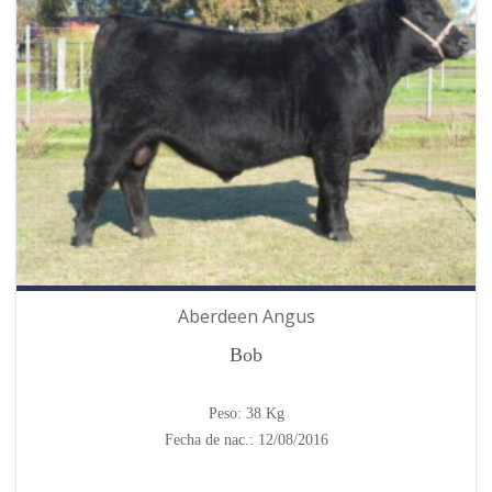
 panel
 panel
 panel
 panel
 panel
 panel
Aberdeen Angus
 panel
Bob
 panel
Peso: 38 Kg
Fecha de nac.: 12/08/2016
 panel