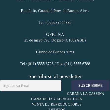
cklink panel
Bonifacio, Guaminí, Prov. de Buenos Aires.
cklink panel
Tel.: (02923) 564889
cklink panel
OFICINA
25 de mayo 596, 5to piso (C1002ABL)
cklink panel
Ciudad de Buenos Aires
cklink panel
Tel.: (011) 5555 6726 / Fax: (011) 5555 6788
cklink panel
Suscribirse al newsletter
cklink panel
cklink panel
CABAÑA LA CASSINA
GANADERÍA Y AGRICULTURA
cklink panel
VENTA DE REPRODUCTORES
EVENTOS